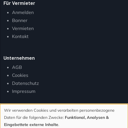
Für Vermieter
Anmelden
Banner
Vermieten
Kontakt
Unternehmen
AGB
Cookies
Datenschutz
Impressum
Wir verwenden Cookies und verarbeiten personenbezogene
Verwendung
Daten für die folgenden Zwecke:
Funktional, Analysen &
von
Eingebettete externe Inhalte
.