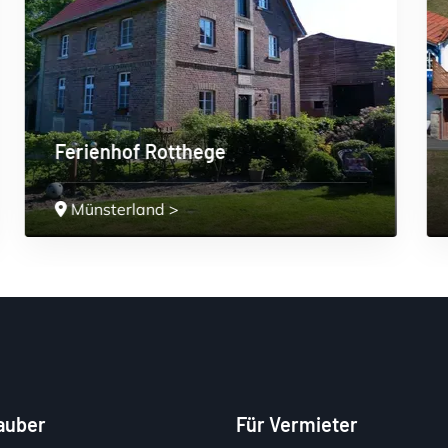
4 Sterne Ferienwohnung Stremme
Waldecker Land
>
lauber
Für Vermieter