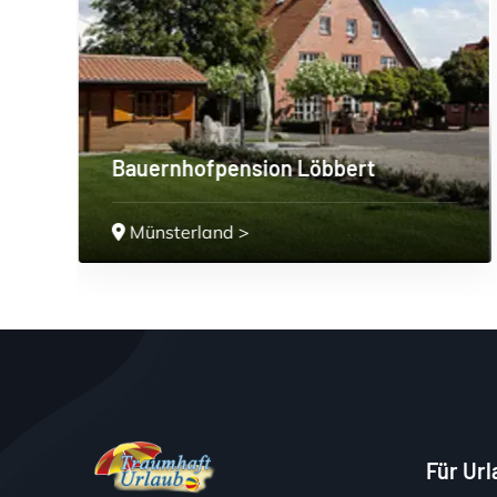
rt
Ferienhof Rotthege
Münsterland
>
Für Ur