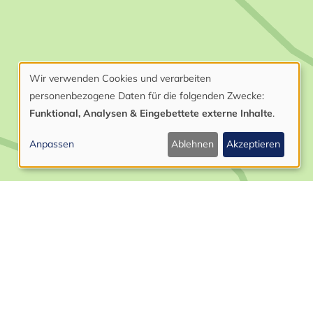
Wir verwenden Cookies und verarbeiten
Verwendung
personenbezogene Daten für die folgenden Zwecke:
von
Funktional, Analysen & Eingebettete externe Inhalte
.
personenbezogenen
Anpassen
Ablehnen
Akzeptieren
Daten
und
Cookies
Leaflet