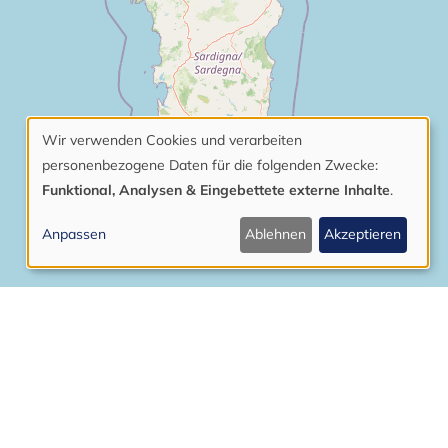
Wir verwenden Cookies und verarbeiten
Verwendung
personenbezogene Daten für die folgenden Zwecke:
von
Funktional, Analysen & Eingebettete externe Inhalte
.
personenbezogenen
Anpassen
Ablehnen
Akzeptieren
Daten
und
Cookies
Leaflet