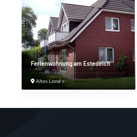
ich
Ferienwohnungen Timm
Nordseeküste
>