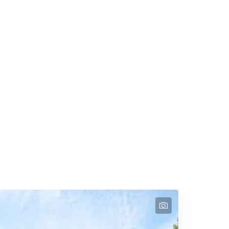
Appartementhaus und
Campingplatz "O...
Nordseeküste
>