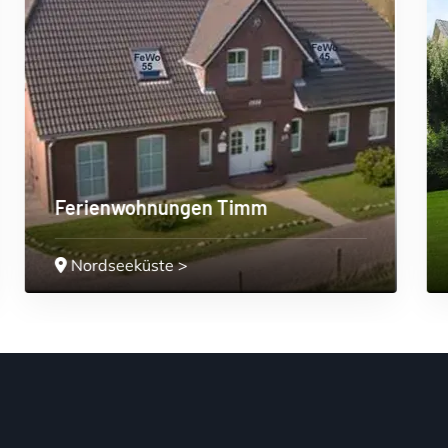
Nordsee-Ferien -Bauernhof
Nordseeküste
>