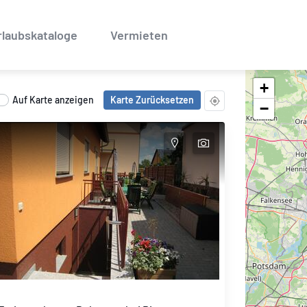
rlaubskataloge
Vermieten
+
Auf Karte anzeigen
Karte Zurücksetzen
−