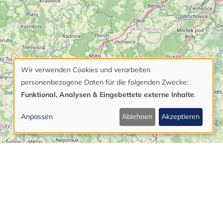
Wir verwenden Cookies und verarbeiten
Verwendung
personenbezogene Daten für die folgenden Zwecke:
von
Funktional, Analysen & Eingebettete externe Inhalte
.
personenbezogenen
Anpassen
Ablehnen
Akzeptieren
Daten
und
Cookies
Leaflet